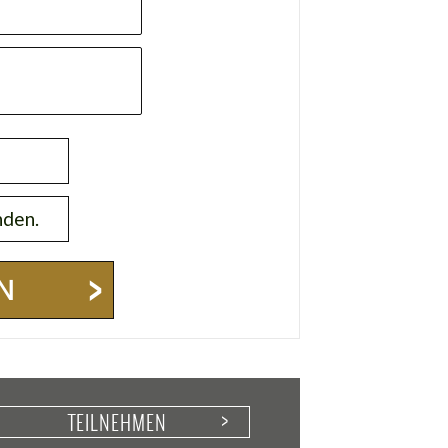
nden.
N
TEILNEHMEN